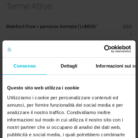
Terme Attive
Barefoot Flow + percorso termale | LUNEDI'
€80
›
Body Activation Walk + percorso termale | VENERDI'
€80
›
Consenso
Dettagli
Informazioni sui co
Forest Bathing + percorso termale | GIOVEDI
€80
›
Questo sito web utilizza i cookie
Utilizziamo i cookie per personalizzare contenuti ed
Barefoot Flow, Body Activation Walk, Forest Bathing
€30
annunci, per fornire funzionalità dei social media e per
›
SOLO attività outdoor
analizzare il nostro traffico. Condividiamo inoltre
informazioni sul modo in cui utilizza il nostro sito con i
nostri partner che si occupano di analisi dei dati web,
Le esperienze complete Terme Attive con trattamento termale
pubblicità e social media, i quali potrebbero combinarle