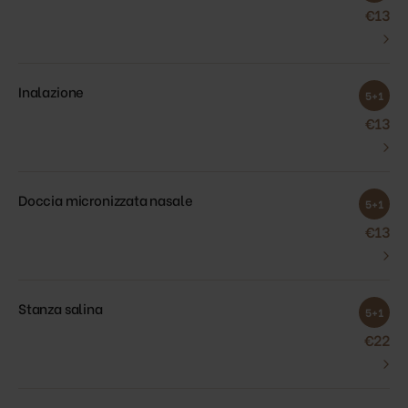
€13
›
Inalazione
5+1
€13
›
Doccia micronizzata nasale
5+1
€13
›
Stanza salina
5+1
€22
›