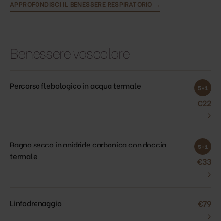
APPROFONDISCI IL BENESSERE RESPIRATORIO →
Benessere vascolare
Percorso flebologico in acqua termale
5+1
€22
›
Bagno secco in anidride carbonica con doccia
5+1
termale
€33
›
Linfodrenaggio
€79
›