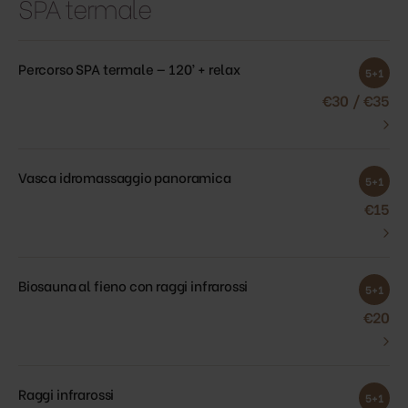
SPA termale
Percorso SPA termale — 120’ + relax
5+1
€30 / €35
›
Vasca idromassaggio panoramica
5+1
€15
›
Biosauna al fieno con raggi infrarossi
5+1
€20
›
Raggi infrarossi
5+1