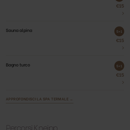
€15
›
Sauna alpina
5+1
€15
›
Bagno turco
5+1
€15
›
APPROFONDISCI LA SPA TERMALE →
Percorsi Kneipp