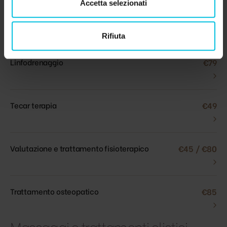
Accetta selezionati
Fisio Thai
€80
›
Rifiuta
Linfodrenaggio
€79
›
Tecar terapia
€49
›
Valutazione e trattamento fisioterapico
€45 / €80
›
Trattamento osteopatico
€85
›
Massaggi e trattamenti olistici