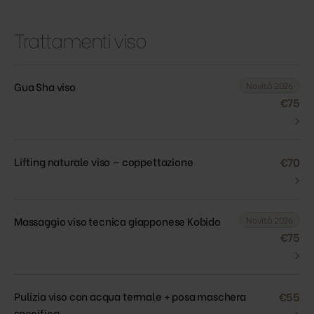
Trattamenti viso
Gua Sha viso
Novità 2026
€75
›
Lifting naturale viso — coppettazione
€70
›
Massaggio viso tecnica giapponese Kobido
Novità 2026
€75
›
Pulizia viso con acqua termale + posa maschera
€55
›
specifica