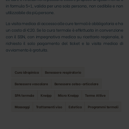
in formula 5+1, valida per una sola persona, non cedibile e non
utilizzabile da più persone.
La visita medica di accesso alle cure termali è obbligatoria e ha
un costo di €20. Se la cura termale è effettuata in convenzione
con il SSN, con impegnativa medica su ricettario regionale, è
richiesto il solo pagamento del ticket e la visita medica di
avviamento è gratuita.
Cura idropinica
Benessere respiratorio
Benessere vascolare
Benessere osteo-articolare
SPA termale
Kneipp
Micro Kneipp
Terme Attive
Massaggi
Trattamenti viso
Estetica
Programmi termali