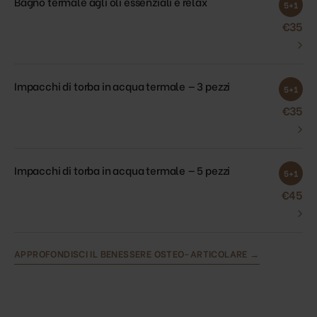
Bagno termale agli oli essenziali e relax
5+1
€35
›
Impacchi di torba in acqua termale — 3 pezzi
5+1
€35
›
Impacchi di torba in acqua termale — 5 pezzi
5+1
€45
›
APPROFONDISCI IL BENESSERE OSTEO-ARTICOLARE →